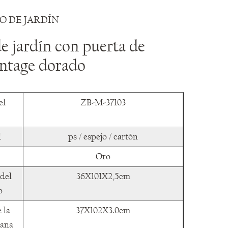
JO DE JARDÍN
e jardín con puerta de
intage dorado
el
ZB-M-37103
l
ps / espejo / cartón
Oro
del
36X101X2,5cm
o
 la
37X102X3.0cm
tana