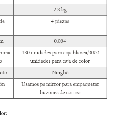
2,8 kg
de
4 piezas
bm
0.054
ínima
480 unidades para caja blanca/3000
o
unidades para caja de color
oto
Ningbó
ón
Usamos ps mirror para empaquetar
buzones de correo
lor: