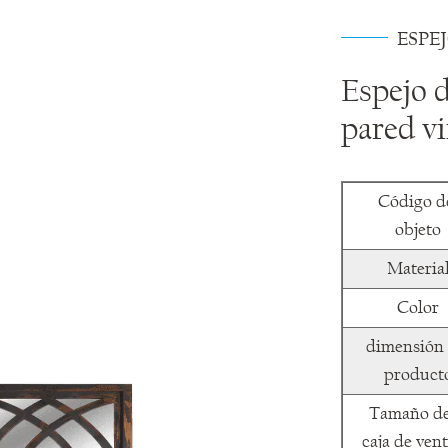
ESPE
Espejo d
pared v
Código d
objeto
Materia
Color
dimensión 
product
Tamaño de
caja de ven